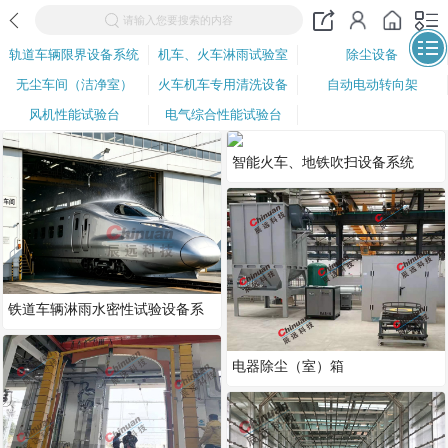
请输入您要搜索的内容
轨道车辆限界设备系统
机车、火车淋雨试验室
除尘设备
无尘车间（洁净室）
火车机车专用清洗设备
自动电动转向架
风机性能试验台
电气综合性能试验台
智能火车、地铁吹扫设备系统
铁道车辆淋雨水密性试验设备系
统
电器除尘（室）箱