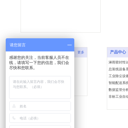
请您留言
关于我们
产品中心
更多
感谢您的关注，当前客服人员不在
线，请填写一下您的信息，我们会
企业简介
淋雨密封性
尽快和您联系。
管理体系
总装线设备
荣誉资质
工业除尘设
智能配送系