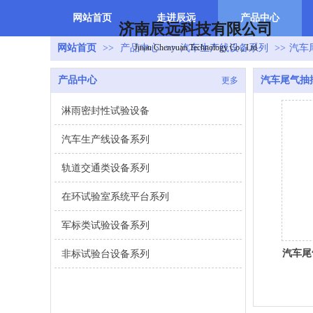
网站首页
走进辰远
产品中心
济南辰远科技有限公司
网站首页
>>
产品中心
Jinan Chenyuan Technology Co., Ltd
>>
汽车生产线设备系列
>>
汽车
产品中心
汽车尾气抽
更多
淋雨密封性试验设备
汽车生产线设备系列
轨道交通类设备系列
在环试验室系统平台系列
军标类试验设备系列
汽车尾
非标试验台设备系列