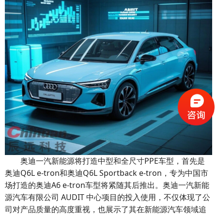
PPE
奥迪一汽新能源将打造中型和全尺寸
车型，首先是
Q6L e-tron
Q6L Sportback e-tron
奥迪
和奥迪
，专为中国市
A6 e-tron
场打造的奥迪
车型将紧随其后推出。奥迪一汽新能
AUDIT
源汽车有限公司
中心项目的投入使用，不仅体现了公
司对产品质量的高度重视，也展示了其在新能源汽车领域追